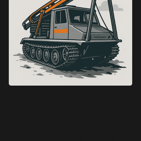
ОТЧЁТНОСТИ
Мы разрабатываем и утверждаем проекты геологического
изучения недр на всех стадиях: поисково-оценочной и
разведочной. Наша команда обеспечивает точное и
достоверное изучение геологического строения участка с
последующей официальной фиксацией результатов в
соответствии с требованиями Роснедр.
Проект геологического изучения недр
Получаем от заказчика исходные материалы по участку
Проводим анализ и систематизацию фондовой и
геологической информации
Готовим проект геологоизучения: поисковые,
оценочные или разведочные работы
Согласовываем проект с заказчиком, формируем
текстовую и графическую часть
Направляем документацию в Росгеолэкспертизу и
сопровождаем до положительного заключения
Отчёт с подсчётом запасов
Анализируем первичную геологическую информацию и
результаты ГРР
Проводим подсчёт запасов (С1, С2) по действующим
или временным кондициям
При необходимости — рассчитываем поправочные
коэффициенты
Оцениваем прогнозные ресурсы (Р1, Р2) по менее
изученным участкам
Защищаем отчёт в ТКЗ
Передаём утверждённый отчёт в Росгеолфонд
Разведочное бурение
Организуем бурение скважин на всех этапах
геологоразведки:
— поисковая, оценочная, разведочная стадия
Обеспечиваем контроль за соблюдением проектных
параметров и требований безопасности