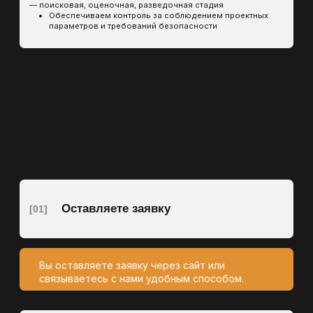
Проводим предварительный анализ,
оцениваем объёмы и сроки работ, формируем
прозрачный расчёт.
Коммерческое предложение
[04]
Отправляем вам КП с описанием этапов,
сроков и стоимости. Готовы обсуждать и
адаптировать под ваши задачи.
Заключаем договор
[05]
Согласовываем прозрачные и понятные
условия сотрудничества.
Начало работ
[06]