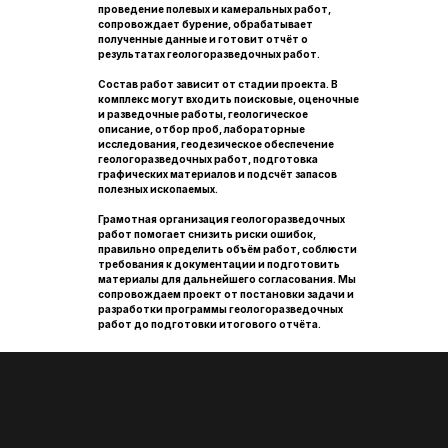
проведение полевых и камеральных работ,
сопровождает бурение, обрабатывает
полученные данные и готовит отчёт о
результатах геологоразведочных работ.
Состав работ зависит от стадии проекта. В
комплекс могут входить поисковые, оценочные
и разведочные работы, геологическое
описание, отбор проб, лабораторные
исследования, геодезическое обеспечение
геологоразведочных работ, подготовка
графических материалов и подсчёт запасов
полезных ископаемых.
Грамотная организация геологоразведочных
работ помогает снизить риски ошибок,
правильно определить объём работ, соблюсти
требования к документации и подготовить
материалы для дальнейшего согласования. Мы
сопровождаем проект от постановки задачи и
разработки программы геологоразведочных
работ до подготовки итогового отчёта.