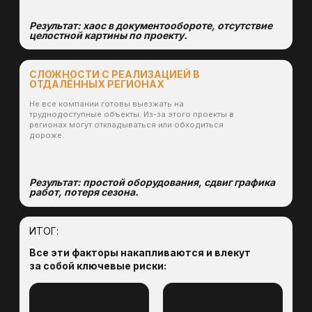
От лицензии до сдачи проекта
Мы координируем весь процесс: съёмка,
согласования, сдача.
Развёрнутый кейс:
ЗАО «Приисковое»
Задача:
Геодезические работы на трёх участках
месторождений (р. Большая Бирюса, р. Хорма,
Верхне-Ильинская терраса)
Регион:
Иркутская область