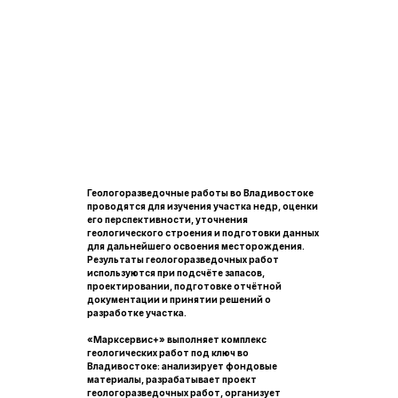
Геологоразведочные работы во Владивостоке
проводятся для изучения участка недр, оценки
его перспективности, уточнения
геологического строения и подготовки данных
для дальнейшего освоения месторождения.
Результаты геологоразведочных работ
используются при подсчёте запасов,
проектировании, подготовке отчётной
документации и принятии решений о
разработке участка.
«Марксервис+» выполняет комплекс
геологических работ под ключ во
Владивостоке: анализирует фондовые
материалы, разрабатывает проект
геологоразведочных работ, организует