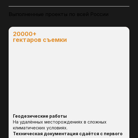
E-mail
Даю
согласие на обработку
персональных моих
данных в соответствии с
политикой
конфиденциальности
Оставить заявку
Часто задаваемые
вопросы:
01
Что входит в комплекс геологических работ во
Владивостоке?
Комплекс геологических работ включает анализ исходных и
фондовых материалов, подготовку проекта геологического
изучения недр, организацию поисковых, оценочных и
разведочных работ, сопровождение бурения, обработку
полученных данных, подсчёт запасов и подготовку отчётной
документации для согласования в уполномоченных органах.
02
Когда требуется выполнение геологических
работ на участке недр во Владивостоке?