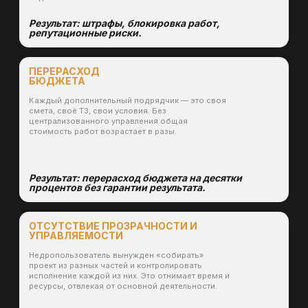
География наших проектов
Красноярский край, Хакасия, Иркутская область,
Кемеровская область, Забайкалье, Тыва, Таймыр,
Новосибирская и Свердловская области.
10+ серьёзных
заказчиков
АО "Коммунаровский рудник", ООО АС "ПРИИСК
ДРАЖНЫЙ", АО "Саралинский Рудник", ЗАО
"Приисковое", ЗАО "ЗК Севернаям, ООО "СЕЗАР-
Арктика", "Красноярская ГРЭС-2"
Полный цикл «в одно окно»