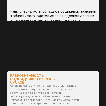
Наши работы
Выполненные проекты по всей России
20000+
гектаров съемки
Геодезические работы
На удалённых месторождениях в сложных
климатических условиях.
Техническая документация сдаётся с первого
раза.
70+ реализованных
проектов