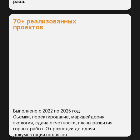
Выполнение геологических работ требуется перед
разведкой, подсчётом запасов, разработкой
месторождения или дальнейшим освоением участка недр.
Такие работы помогают подтвердить геологическое
строение участка, оценить перспективность полезных
ископаемых и подготовить достоверную основу для
проектных и инвестиционных решений.
03
Зачем нужен проект геологического изучения
недр во Владивостоке?
Проект геологического изучения недр определяет цели,
объём, методы и этапы геологоразведочных работ. Он
необходим для корректной организации работ на участке,
соблюдения требований законодательства и последующего
прохождения экспертиз и согласований.
04
Что включает отчёт с подсчётом запасов?
Отчёт с подсчётом запасов включает анализ результатов
геологоразведочных работ, оценку качества и объёмов
полезного ископаемого, расчёт запасов по категориям,
графические материалы и обоснования. Такой отчёт
используется для защиты запасов и дальнейшей постановки
данных на государственный учёт.
Выполнение комплекса
05
геологических работ
Почему важно заказать геологоразведочные