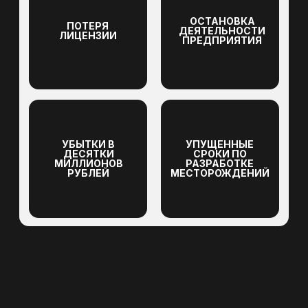
Объём:
Комплексная геодезия, сложный рельеф,
3000 Га съемки за 10 дней работы
Результат:
Все работы выполнены точно и в срок,
технические отчёты приняты без замечаний
Получить полный список проектов
Посмотреть все услуги (12)
закажите обратный
звонок
Оставьте заявку, наши менеджеры свяжутся
с Вами в самое ближайшее время
ФИО
Телефон
+7