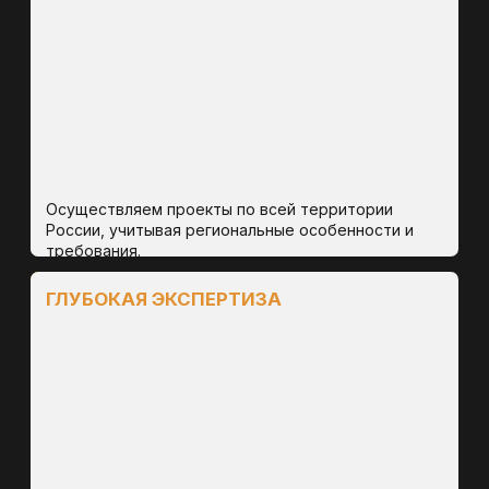
дороже.
Результат: простой оборудования, сдвиг графика
работ, потеря сезона.
ИТОГ:
Все эти факторы накапливаются и влекут
за собой ключевые риски:
ОСТАНОВКА
ПОТЕРЯ
ДЕЯТЕЛЬНОСТИ
ЛИЦЕНЗИИ
ПРЕДПРИЯТИЯ
УБЫТКИ В
УПУЩЕННЫЕ
ДЕСЯТКИ
СРОКИ ПО
МИЛЛИОНОВ
РАЗРАБОТКЕ
РУБЛЕЙ
МЕСТОРОЖДЕНИЙ