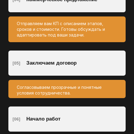
Экономическая эффективность освоения
участка
Полнота и точность геологических данных напрямую влияют
на корректность проектных решений, оценку объёмов
извлекаемых полезных ископаемых и прогнозируемую
доходность работ.
04
Инвестиции в надёжность и репутацию
Комплексный и профессиональный подход к геологическим
работам упрощает прохождение согласований и
способствует устойчивому развитию недропользователя.
Почему выбирают нас:
КОМПЛЕКСНЫЙ ПОДХОД