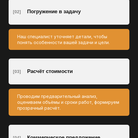
После согласования условий мы приступаем к
выполнению задачи с соблюдением: сроков,
пожеланий заказчика, норм и правил.
Почему это важно:
01
Основа для дальнейших этапов
недропользования
Результаты геологических работ являются ключевыми при
подсчёте запасов и планировании разработки
месторождения. Без достоверной геологии невозможно
двигаться дальше.
02
Снижение рисков отказов и приостановок
Некачественные или неполные материалы могут быть
отклонены надзорными и экспертными органами, что
приводит к задержкам, дополнительным расходам и риску
приостановки всей деятельности.
03