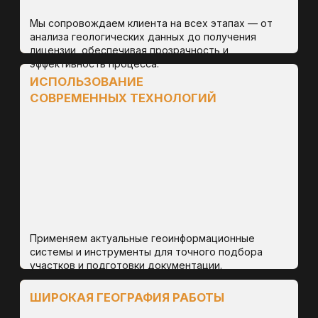
Результат: штрафы, блокировка работ,
репутационные риски.
ПЕРЕРАСХОД
БЮДЖЕТА
Каждый дополнительный подрядчик — это своя
смета, своё ТЗ, свои условия. Без
централизованного управления общая
стоимость работ возрастает в разы.
Результат: перерасход бюджета на десятки
процентов без гарантии результата.
ОТСУТСТВИЕ ПРОЗРАЧНОСТИ И
УПРАВЛЯЕМОСТИ
Недропользователь вынужден «собирать»
проект из разных частей и контролировать
исполнение каждой из них. Это отнимает время и
ресурсы, отвлекая от основной деятельности.
Результат: хаос в документообороте, отсутствие
целостной картины по проекту.
СЛОЖНОСТИ С РЕАЛИЗАЦИЕЙ В
ОТДАЛЁННЫХ РЕГИОНАХ
Не все компании готовы выезжать на
труднодоступные объекты. Из-за этого проекты в
регионах могут откладываться или обходиться