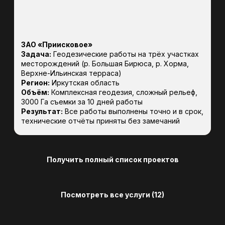
География работ
О компании
Карта сайта
Референс лист
Социальные сети
Telegram
WhatsApp
МАРКСЕРВИС+
(©)2025, Марксервис+
Политика конфиденциальности
Разработка сайта