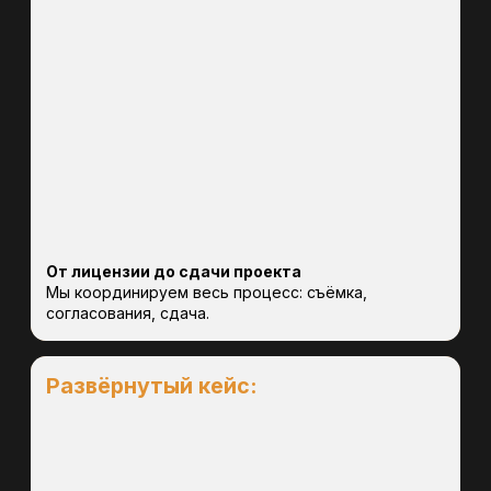
Телефон:
+7 (923) 575-91-14
E-mail:
markservice_plus@mail.ru
Адрес:
г.Красноярск, ул. Брянская
2-я, зд. 4, офис 4-04
Навигация
Услуги
Контакты