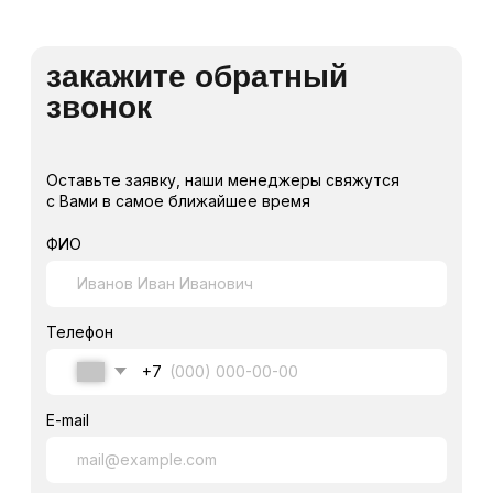
Телефон:
+7 (923) 575-91-14
E-mail:
markservice_plus@mail.ru
Адрес:
г.Красноярск, ул. Брянская
2-я, зд. 4, офис 4-04
Навигация
Услуги
Контакты
География работ
О компании
Карта сайта
Референс лист
Социальные сети
Telegram
WhatsApp
МАРКСЕРВИС+
(©)2025, Марксервис+
Политика конфиденциальности
Разработка сайта