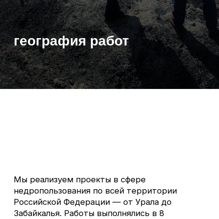
Мы реализуем проекты в сфере
недропользования по всей территории
Российской Федерации — от Урала до
Забайкалья. Работы выполнялись в 8
регионах, включая удалённые и
труднодоступные участки.
Наша команда успешно решала задачи в
сжатые сроки, обеспечивая соблюдение всех
требований законодательства и стандартов
отрасли.
На карте представлены объекты, где были
выполнены геодезические, маркшейдерские,
проектные и другие виды работ.
Каждая точка — подтверждение нашей
квалификации, технической готовности и
ответственности в реализации проектов.