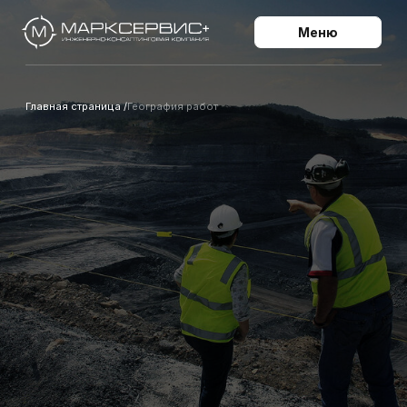
Меню
Главная страница /
География работ
география работ