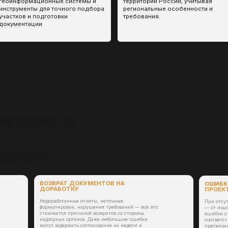
Недоработанные отчеты, неточные
При отсутствии контроля на уро
формулировки, нарушения требований — всё это
— от изысканий до финального 
становится причиной возвратов со стороны
ошибки становятся системными
надзорных органов. Даже небольшие ошибки
соответствует нормативам, что
могут задержать согласование на недели и
претензии от Ростехнадзора, Ро
месяцы.
ведомств.
Результат: затянутое получение документации,
риск не успеть начать работы в запланированный
Результат: штрафы, блоки
сезон.
репутационные риски.
ОТСУТСТВИЕ ПРОЗРАЧНОСТИ
СЛОЖНОСТИ С РЕАЛИЗА
И УПРАВЛЯЕМОСТИ
ОТДАЛЁННЫХ РЕГИОНА
Недропользователь вынужден «собирать» проект
Не все компании готовы выезжа
из разных частей и контролировать исполнение
труднодоступные объекты. Из-за
каждой из них. Это отнимает время и ресурсы,
регионах могут откладываться и
отвлекая от основной деятельности.
дороже.
Результат: хаос в документообороте, отсутствие
Результат: простой обору
целостной картины по проекту.
работ, потеря сезона.
УБЫТКИ В
ОСТАНОВКА
ДЕСЯТКИ
ПОТЕРЯ
ДЕЯТЕЛЬНОСТИ
МИЛЛИОНОВ
ЛИЦЕНЗИИ
ПРЕДПРИЯТИЯ
РУБЛЕЙ