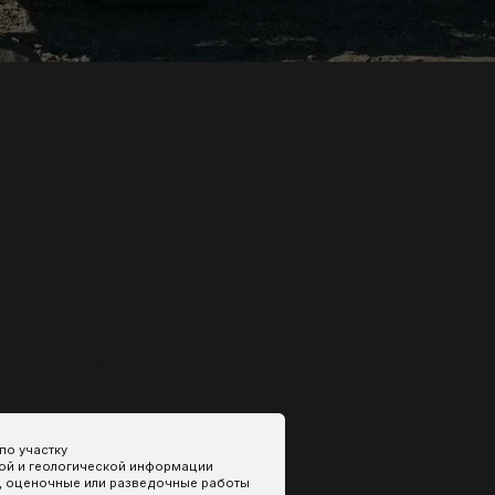
БОТ В ТОМСКЕ —
РМЛЕНИЯ
я недр на всех
печивает точное и
едующей официальной
ой информации
разведочные работы
графическую часть
аем до
аты ГРР
менным кондициям