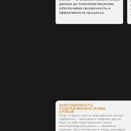
СРОКОВ
Когда на одном участке недр работают разные
подрядчики — одни делают геодезию, другие
берут на себя проектирование, третьи
геологоразведочные работы — неизбежны
накладки. Несогласованность между командами
приводит к потере времени, конфликтам в
технической части и удорожанию процесса.
Результат: сроки срываются, растут затраты.
ПЕРЕРАСХОД БЮДЖЕТА
Каждый дополнительный подрядчик — это своя
смета, своё ТЗ, свои условия. Без
централизованного управления общая стоимость
работ возрастает в разы.
Результат: перерасход бюджета на десятки
процентов без гарантии результата.
ИТОГ:
Все эти факторы накапливаются
и влекут за собой ключевые риски: