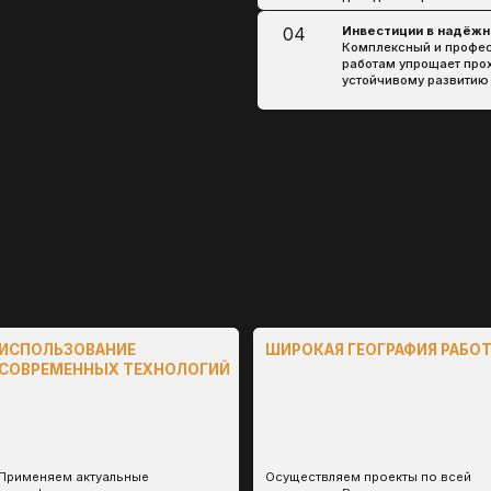
МЕННЫХ ТЕХНОЛОГИЙ
Наши специ
м актуальные
Осуществляем проекты по всей
обширными 
рмационные системы и
территории России, учитывая
законодате
нты для точного подбора
региональные особенности и
недропольз
 и подготовки
требования.​
опытом вза
ации.​
надзорными
мы, с
ели
ВОЗВРАТ ДОКУМЕНТОВ НА
ОШИБКИ В ТЕХНИЧЕСКО
ДОРАБОТКУ
ПРОЕКТНОЙ ДОКУМЕНТ