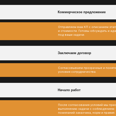
Согласовываем прозрачные и понятные
условия сотрудничества.
Начало работ
После согласования условий мы приступаем к
выполнению задачи с соблюдением: сроков,
пожеланий заказчика, норм и правил.
о:
Основа для дальнейших этапов недро
01
Результаты геологических работ являют
подсчёте запасов и планировании разра
месторождения. Без достоверной геоло
двигаться дальше.