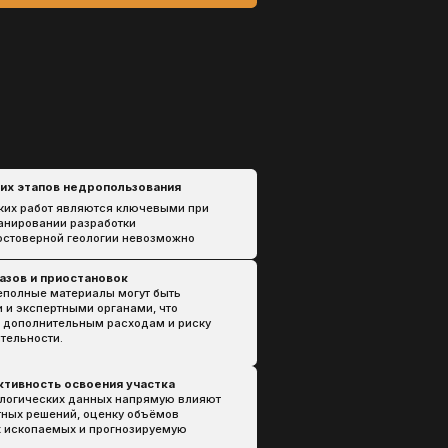
овок
ы могут быть
ганами, что
расходам и риску
ия участка
ых напрямую влияют
енку объёмов
огнозируемую
ю
д к геологическим
аний и способствует
ля.
Я ЭКСПЕРТИЗА