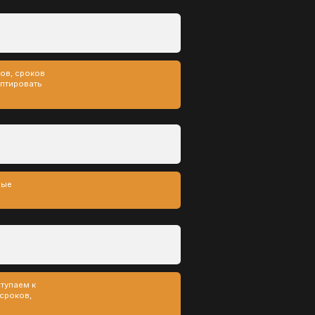
пользования
ся ключевыми при
ботки
гии невозможно