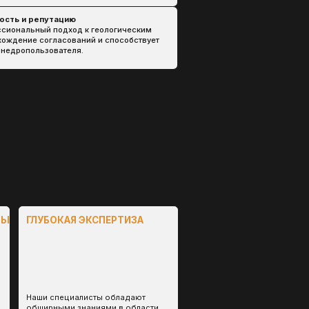
алисты обладают
знаниями в области
льства о
овании и практическим
имодействия с
 органами.
Й И
АЦИИ