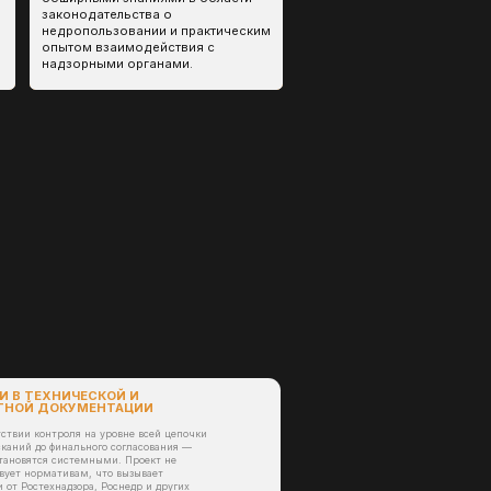
вне всей цепочки
согласования —
. Проект не
 вызывает
снедр и других
ровка работ,
ЦИЕЙ В
Х
ть на
 этого проекты в
ли обходиться
дования, сдвиг графика
УПУЩЕННЫЕ
СРОКИ ПО
РАЗРАБОТКЕ
МЕСТОРОЖДЕНИЙ