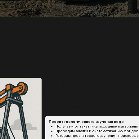
ВЫПОЛНЯЕМ ПОЛНЫЙ ЦИКЛ ГЕОЛОГОРАЗВЕДОЧНЫХ РА
ОТ ПРОЕКТИРОВАНИЯ ДО ПОДСЧЁТА ЗАПАСОВ И ОФО
ОТЧЁТНОСТИ
Мы разрабатываем и утверждаем проекты геологического изучени
стадиях: поисково-оценочной и разведочной. Наша команда обес
достоверное изучение геологического строения участка с посл
фиксацией результатов в соответствии с требованиями Роснедр.
Проект геологического изучения недр
Получаем от заказчика исходные материалы по участку
Проводим анализ и систематизацию фондовой и геологическ
Готовим проект геологоизучения: поисковые, оценочные или 
Согласовываем проект с заказчиком, формируем текстовую и 
Направляем документацию в Росгеолэкспертизу и сопровожд
положительного заключения
Отчёт с подсчётом запасов
Анализируем первичную геологическую информацию и результ
Проводим подсчёт запасов (С1, С2) по действующим или вре