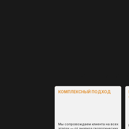
СОВРЕ
Мы сопровождаем клиента на всех
Применяе
этапах — от анализа геологических
геоинфо
данных до получения лицензии,
инструме
обеспечивая прозрачность и
участков
эффективность процесса.​
документ
Основные пробле
которыми
сталкиваются
недропользоват
РАЗРОЗНЕННОСТЬ
ПОДРЯДЧИКОВ И СРЫВЫ