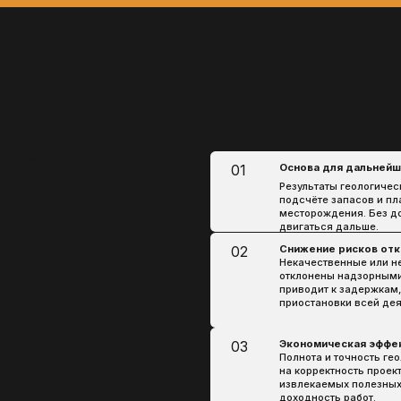
Снижение рисков отказов и приостан
02
Некачественные или неполные материал
отклонены надзорными и экспертными ор
приводит к задержкам, дополнительным 
приостановки всей деятельности.
Экономическая эффективность освоен
03
Полнота и точность геологических данн
на корректность проектных решений, оц
извлекаемых полезных ископаемых и пр
доходность работ.
Инвестиции в надёжность и репутаци
04
Комплексный и профессиональный подхо
работам упрощает прохождение согласов
устойчивому развитию недропользовате
нас:
ЬЗОВАНИЕ
ШИРОКАЯ ГЕОГРАФИЯ РАБОТЫ
ГЛУБОКА