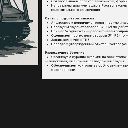
При необходимости — рассчитываем поправочные коэффици
Оцениваем прогнозные ресурсы (Р1, Р2) по менее изученным 
Защищаем отчёт в ТКЗ
Передаём утверждённый отчёт в Росгеолфонд
Разведочное бурение
Организуем бурение скважин на всех этапах геологоразведки:
— поисковая, оценочная, разведочная стадия
Обеспечиваем контроль за соблюдением проектных параметр
безопасности
Оставляете заявку
Вы оставляете заявку через сайт или
связываетесь с нами удобным способом.