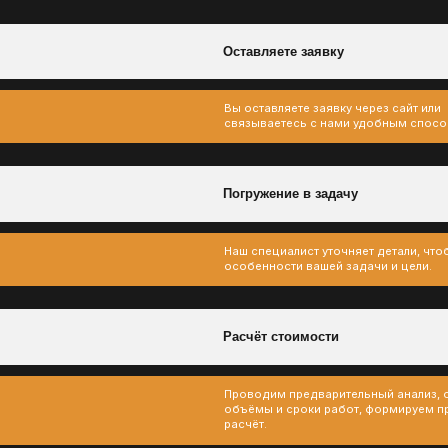
Погружение в задачу
Наш специалист уточняет детали, чтобы понять
особенности вашей задачи и цели.
Расчёт стоимости
Проводим предварительный анализ, оцениваем
объёмы и сроки работ, формируем прозрачный
расчёт.
Коммерческое предложение
Отправляем вам КП с описанием этапов, сроков
и стоимости. Готовы обсуждать и адаптировать
под ваши задачи.
Заключаем договор