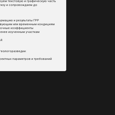
енты
участкам
ов и требований