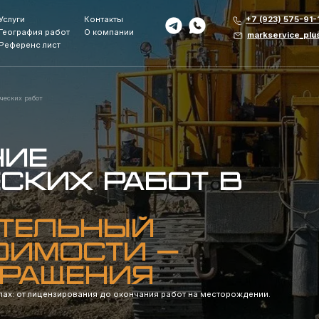
Контакты
+7 (923) 575-91-14
я работ
О компании
markservice_plus@mail.ru
 лист
от
е
ких работ в
ЕЛЬНЫЙ
мости —
АЩЕНИЯ
ицензирования до окончания работ на месторождении.