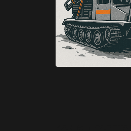
Как мы работаем
[01]