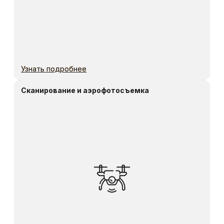
Телефон:
+7 (923) 575-91-14
E-mail:
markservice_plus@mail.ru
Адрес:
г.Красноярск, ул. Брянская
2-я, зд. 4, офис 4-04
Навигация
Услуги
Контакты
География работ
О компании
Карта сайта
Референс лист
Социальные сети
Telegram
WhatsApp
МАРКСЕРВИС+
(©)2025, Марксервис+