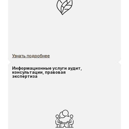
закажите обратный
звонок
Оставьте заявку, наши менеджеры свяжутся
с Вами в самое ближайшее время
ФИО
Телефон
+7
E-mail
Даю
согласие на обработку
персональных моих
данных в соответствии с
политикой
конфиденциальности
Оставить заявку